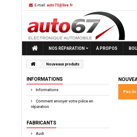
E-mail:
auto73@live.fr
NOS RÉPARATION
À PROPOS
BOU
Nouveaux produits
INFORMATIONS
NOUVEA
Informations
Pas de
Comment envoyer votre pièce en
réparation
FABRICANTS
Audi