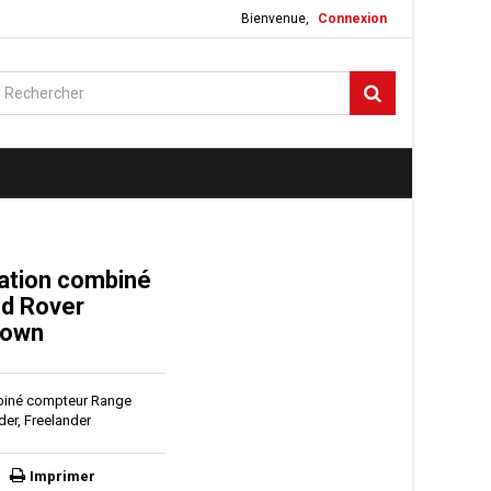
Bienvenue,
Connexion
ration combiné
d Rover
down
mbiné compteur Range
der, Freelander
Imprimer