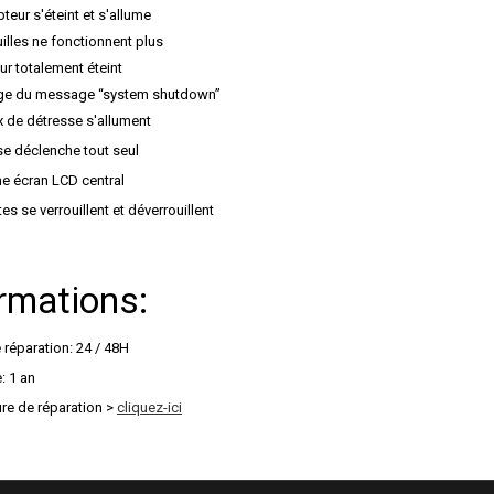
eur s'éteint et s'allume
illes ne fonctionnent plus
r totalement éteint
ge du message “system shutdown”
x de détresse s'allument
se déclenche tout seul
e écran LCD central
es se verrouillent et déverrouillent
rmations:
 réparation: 24 / 48H
: 1 an
re de réparation >
cliquez-ici