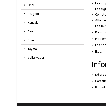
Le compt
Opel
Les aigu
Peugeot
Compteu
Afficha
Renault
Les feu
Seat
Klaxon 
Problèm
Smart
Les port
Toyota
Etc...
Volkswagen
Info
Délai de
Garantie
Procédu