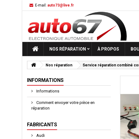
E-mail:
auto73@live.fr
NOS RÉPARATION
À PROPOS
BOU
Nos réparation
Service réparation combiné c
INFORMATIONS
Informations
Comment envoyer votre pièce en
réparation
FABRICANTS
Audi