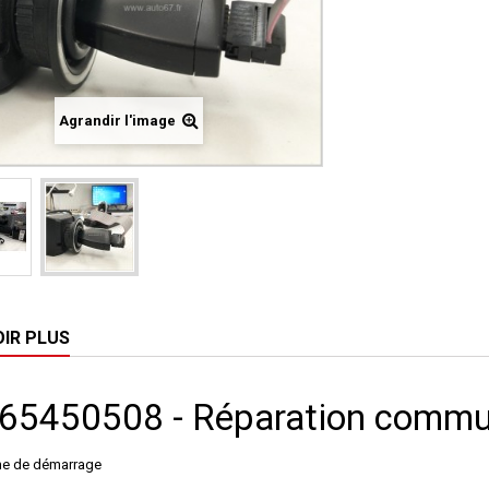
Agrandir l'image
OIR PLUS
65450508 - Réparation commut
me de démarrage