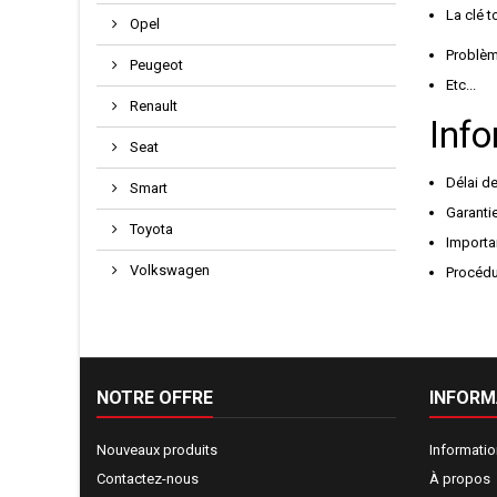
La clé 
Opel
Problè
Peugeot
Etc...
Renault
Info
Seat
Délai de
Smart
Garantie
Toyota
Importan
Volkswagen
Procédu
NOTRE OFFRE
INFORM
Nouveaux produits
Informati
Contactez-nous
À propos