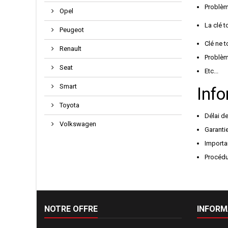
Problè
Opel
La clé 
Peugeot
Clé ne 
Renault
Problè
Seat
Etc...
Smart
Info
Toyota
Délai de
Volkswagen
Garantie
Importan
Procédu
NOTRE OFFRE
INFORM